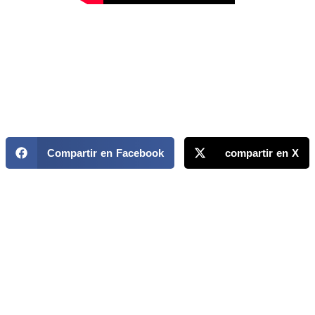
Compartir en Facebook
compartir en X
MAPP / OEA
Acerca de MAPP / OEA
Equipo de trabajo
OEA
Fondo Canasta
Ofertas laborales