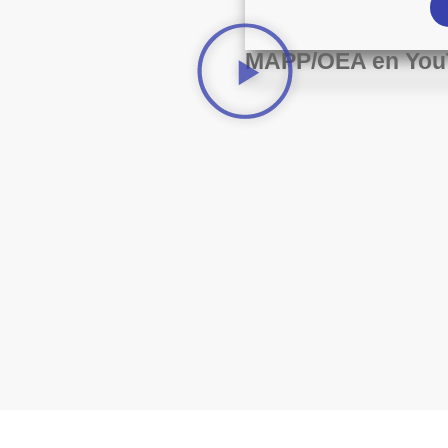
MAPP/OEA en You
DESCARGAR