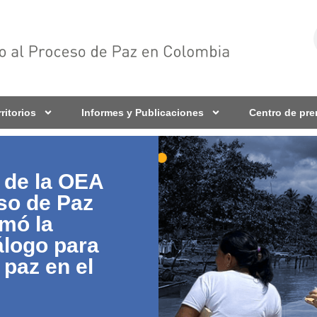
rritorios
Informes y Publicaciones
Centro de pr
 de la OEA
so de Paz
rmó la
álogo para
 paz en el