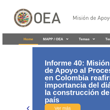
Home
MAPP / OEA
Temas
Te
Informe 40: Misión
de Apoyo al Proce
en Colombia reafi
importancia del di
la construcción de
país
Ver más