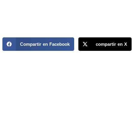
Compartir en Facebook
compartir en X
MAPP / OEA
Acerca de MAPP / OEA
Equipo de trabajo
OEA
Fondo Canasta
Ofertas laborales
Temas
Territorios
Informes y publicaciones