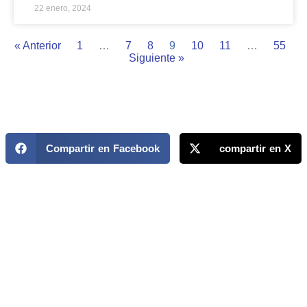
22 enero, 2024
« Anterior
1
…
7
8
9
10
11
…
55
Siguiente »
Compartir en Facebook
compartir en X
MAPP / OEA
Acerca de MAPP / OEA
Equipo de trabajo
OEA
Fondo Canasta
Ofertas laborales