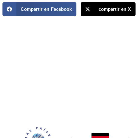
Compartir en Facebook
compartir en X
MAPP / OEA
Acerca de MAPP / OEA
Equipo de trabajo
OEA
Fondo Canasta
Ofertas laborales
Temas
Territorios
Informes y publicaciones
Centro de prensa
Oficinas regionales
FONDO CANASTA