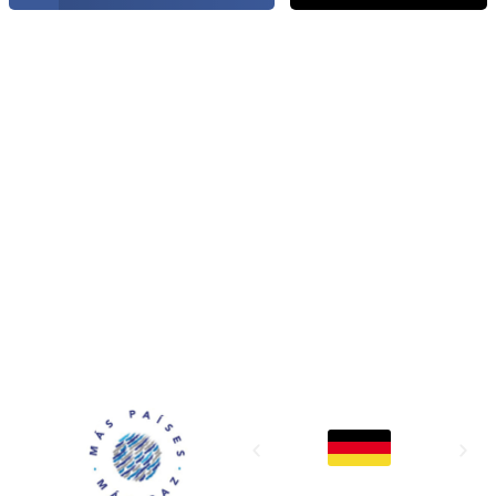
MAPP / OEA
Acerca de MAPP / OEA
Equipo de trabajo
OEA
Fondo Canasta
Ofertas laborales
Temas
Territorios
Informes y publicaciones
Centro de prensa
Oficinas regionales
FONDO CANASTA