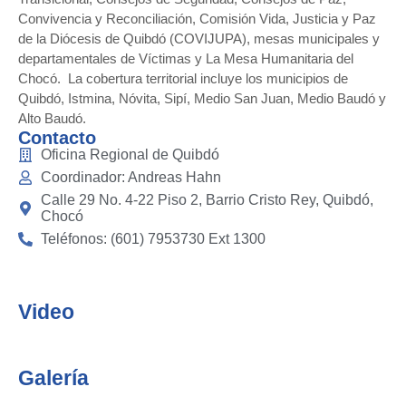
Convivencia y Reconciliación, Comisión Vida, Justicia y Paz
de la Diócesis de Quibdó (COVIJUPA), mesas municipales y
departamentales de Víctimas y La Mesa Humanitaria del
Chocó. La cobertura territorial incluye los municipios de
Quibdó, Istmina, Nóvita, Sipí, Medio San Juan, Medio Baudó y
Alto Baudó
.
Contacto
Oficina Regional de Quibdó
Coordinador: Andreas Hahn
Calle 29 No. 4-22 Piso 2, Barrio Cristo Rey, Quibdó,
Chocó
Teléfonos: (601) 7953730 Ext 1300
Video
Galería
Socialización del informe de seguimiento al Enfoque de género en
Jornada de actualización del Plan de Acción para la