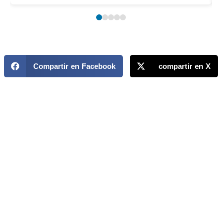
Compartir en Facebook
compartir en X
MAPP / OEA
Acerca de MAPP / OEA
Equipo de trabajo
OEA
Fondo Canasta
Ofertas laborales
Temas
Territorios
Informes y publicaciones
Centro de prensa