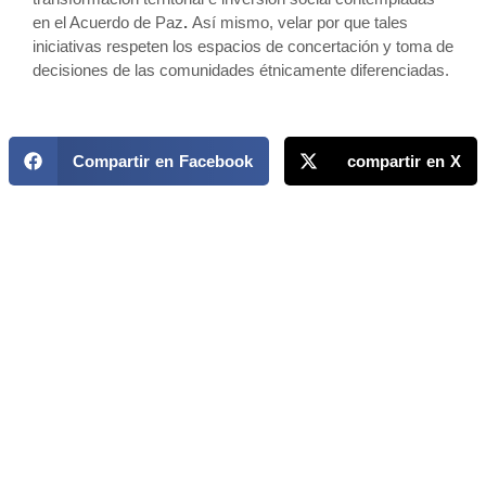
en el Acuerdo de Paz
.
Así mismo, velar por que tales
iniciativas respeten los espacios de concertación y toma de
decisiones de las comunidades étnicamente diferenciadas.
Compartir en Facebook
compartir en X
MAPP / OEA
Acerca de MAPP / OEA
Equipo de trabajo
OEA
Fondo Canasta
Ofertas laborales
Temas
Territorios
Informes y publicaciones