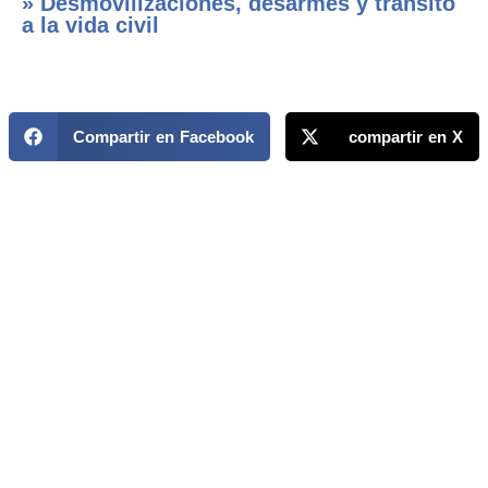
» Desmovilizaciones, desarmes y tránsito
a la vida civil
Compartir en Facebook
compartir en X
MAPP / OEA
Acerca de MAPP / OEA
Equipo de trabajo
OEA
Fondo Canasta
Ofertas laborales
Temas
Territorios
Informes y publicaciones
Centro de prensa