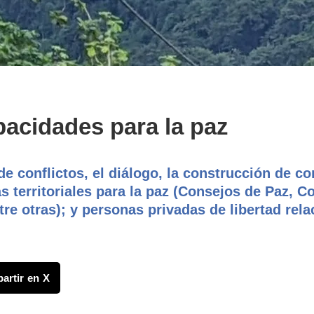
pacidades para la paz
de conflictos, el diálogo, la construcción de c
as territoriales para la paz (Consejos de Paz, C
e otras); y personas privadas de libertad re
artir en X