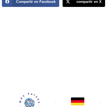
Compartir en Facebook
compartir en X
MAPP / OEA
Acerca de MAPP / OEA
Equipo de trabajo
OEA
Fondo Canasta
Ofertas laborales
Temas
Territorios
Informes y publicaciones
Centro de prensa
Oficinas regionales
FONDO CANASTA