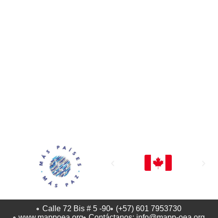
MAPP / OEA
Acerca de MAPP / OEA
Equipo de trabajo
OEA
Fondo Canasta
Ofertas laborales
Temas
Territorios
Informes y publicaciones
Centro de prensa
Oficinas regionales
FONDO CANASTA
Calle 72 Bis # 5 -90
(+57) 601 7953730
www.mappoea.org
Contáctanos: info@mapp-oea.org