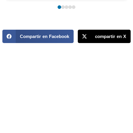
Compartir en Facebook
compartir en X
MAPP / OEA
Acerca de MAPP / OEA
Equipo de trabajo
OEA
Fondo Canasta
Ofertas laborales
Temas
Territorios
Informes y publicaciones
Centro de prensa