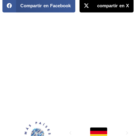
Compartir en Facebook
compartir en X
MAPP / OEA
Acerca de MAPP / OEA
Equipo de trabajo
OEA
Fondo Canasta
Ofertas laborales
Temas
Territorios
Informes y publicaciones
Centro de prensa
Oficinas regionales
FONDO CANASTA