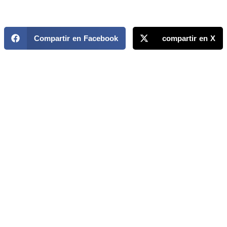
Compartir en Facebook
compartir en X
MAPP / OEA
Acerca de MAPP / OEA
Equipo de trabajo
OEA
Fondo Canasta
Ofertas laborales
Temas
Territorios
Informes y publicaciones
Centro de prensa
Oficinas regionales
FONDO CANASTA