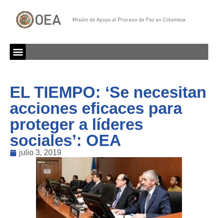
EL TIEMPO: ‘Se necesitan
acciones eficaces para
proteger a líderes
sociales’: OEA
julio 3, 2019