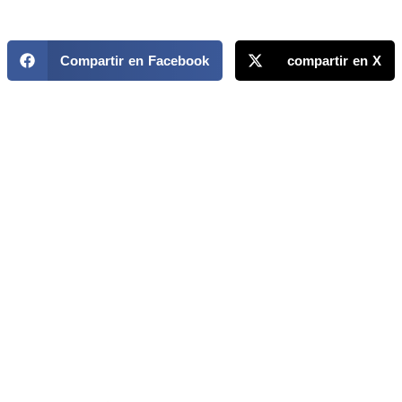
Compartir en Facebook
compartir en X
MAPP / OEA
Acerca de MAPP / OEA
Equipo de trabajo
OEA
Fondo Canasta
Ofertas laborales
Temas
Territorios
Informes y publicaciones
Centro de prensa
Oficinas regionales
FONDO CANASTA