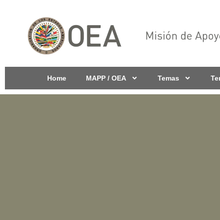
Home
MAPP / OEA
Temas
Te