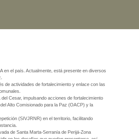
EA en el país. Actualmente, está presente en diversos
z.
és de actividades de fortalecimiento y enlace con las
comunales.
del Cesar, impulsando acciones de fortalecimiento
a del Alto Comisionado para la Paz (OACP) y la
etición (SIVJRNR) en el territorio, facilitando
nstancia.
vada de Santa Marta-Serranía de Perijá-Zona
idir en los desafíos que puedan presentarse, así