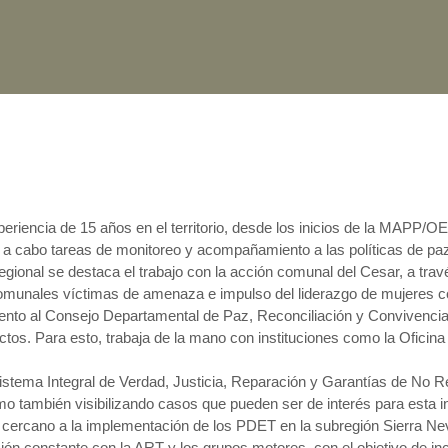
eriencia de 15 años en el territorio, desde los inicios de la MAPP/O
ar a cabo tareas de monitoreo y acompañamiento a las políticas de pa
gional se destaca el trabajo con la acción comunal del Cesar, a trav
comunales víctimas de amenaza e impulso del liderazgo de mujeres 
nto al Consejo Departamental de Paz, Reconciliación y Convivencia 
ctos. Para esto, trabaja de la mano con instituciones como la Oficin
Sistema Integral de Verdad, Justicia, Reparación y Garantías de No Rep
omo también visibilizando casos que pueden ser de interés para esta i
 cercano a la implementación de los PDET en la subregión Sierra Ne
ón constante con la ART y los grupos motores, con el objetivo de inc