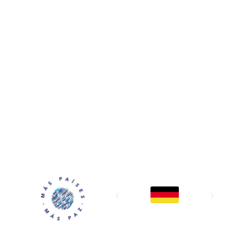
MAPP / OEA
Acerca de MAPP / OEA
Equipo de trabajo
OEA
Fondo Canasta
Ofertas laborales
Temas
Territorios
Informes y publicaciones
Centro de prensa
Oficinas regionales
FONDO CANASTA