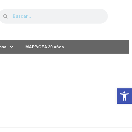
ensa
MAPP/OEA 20 años
Ab