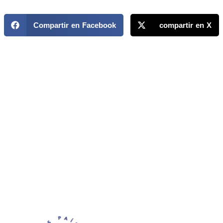
Compartir en Facebook
compartir en X
MAPP / OEA
Acerca de MAPP / OEA
Equipo de trabajo
OEA
Fondo Canasta
Ofertas laborales
Temas
Territorios
Informes y publicaciones
Centro de prensa
Oficinas regionales
FONDO CANASTA