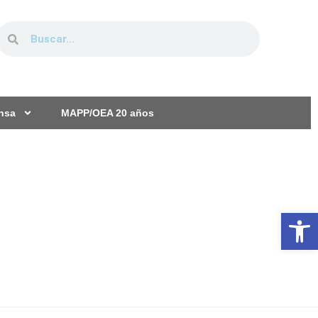
ensa
MAPP/OEA 20 años
Ab