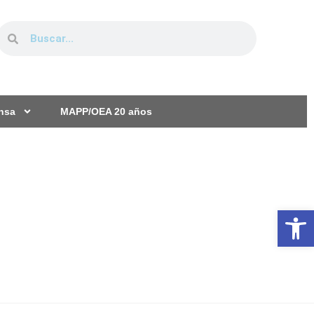
ensa
MAPP/OEA 20 años
Ab