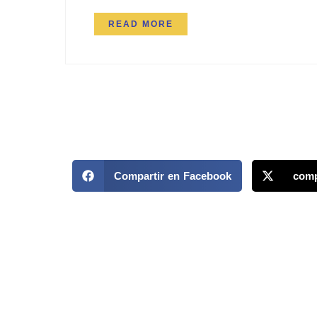
READ MORE
Compartir en Facebook
comp
MAPP / OEA
Acerca de MAPP / OEA
Temas
Equipo de trabajo
Territori
OEA
Informes