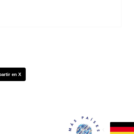
artir en X
FONDO CANASTA
os
 y publicaciones