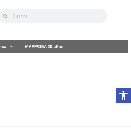
ensa
MAPP/OEA 20 años
Ab