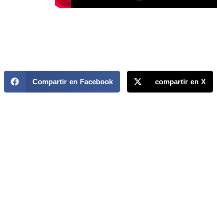
Compartir en Facebook
compartir en X
MAPP / OEA
Acerca de MAPP / OEA
Equipo de trabajo
OEA
Fondo Canasta
Ofertas laborales
Temas
Territorios