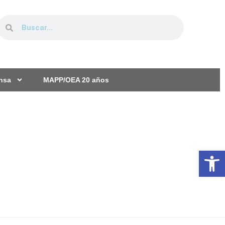
ensa
MAPP/OEA 20 años
Ab