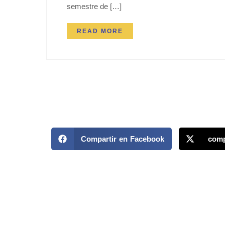
semestre de […]
READ MORE
Compartir en Facebook
comp
MAPP / OEA
Acerca de MAPP / OEA
Temas
Equipo de trabajo