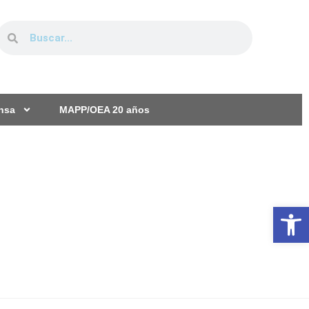
ensa
MAPP/OEA 20 años
Ab