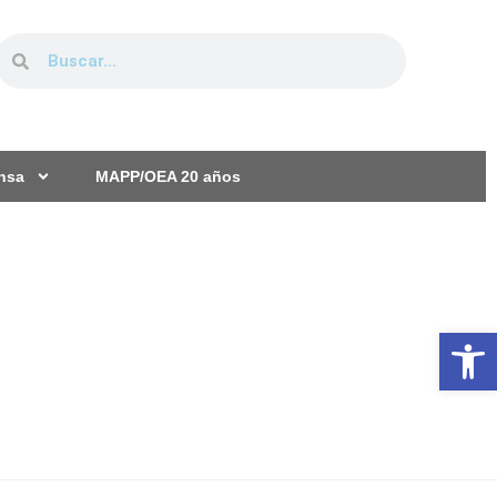
ensa
MAPP/OEA 20 años
Ab