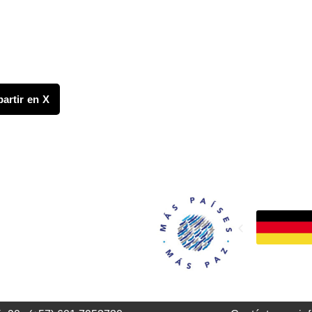
artir en X
FONDO CANASTA
os
 y publicaciones
de prensa
 regionales