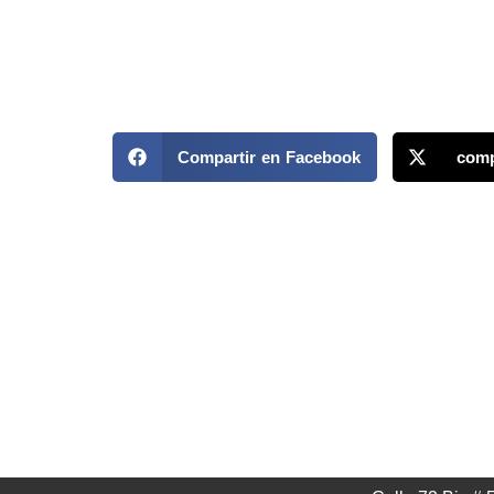
Compartir en Facebook
comp
MAPP / OEA
Acerca de MAPP / OEA
Temas
Equipo de trabajo
Territori
OEA
Informes
Fondo Canasta
Centro 
Ofertas laborales
Oficinas