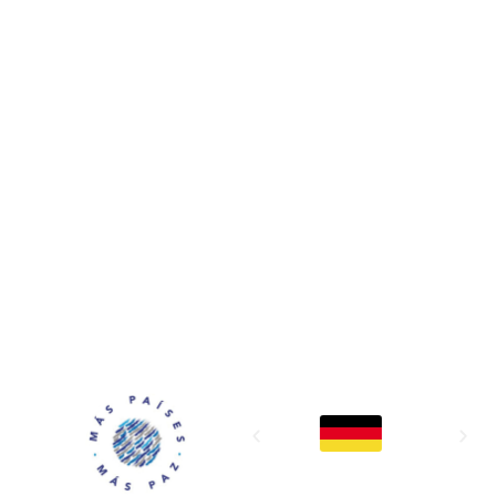
MAPP / OEA
Acerca de MAPP / OEA
Equipo de trabajo
OEA
Fondo Canasta
Ofertas laborales
Temas
Territorios
Informes y publicaciones
Centro de prensa
Oficinas regionales
FONDO CANASTA