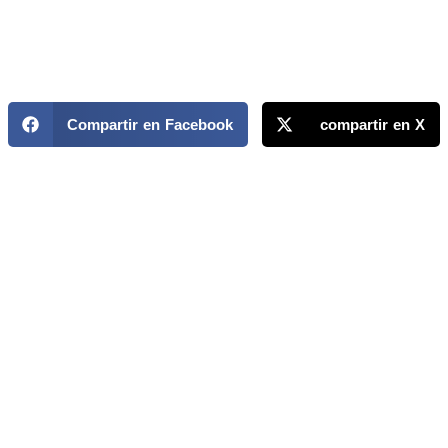
Compartir en Facebook
compartir en X
MAPP / OEA
Acerca de MAPP / OEA
Equipo de trabajo
OEA
Fondo Canasta
Ofertas laborales
Temas
Territorios
Informes y publicaciones
Centro de prensa