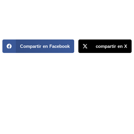
Compartir en Facebook
compartir en X
MAPP / OEA
Acerca de MAPP / OEA
Equipo de trabajo
OEA
Fondo Canasta
Ofertas laborales
Temas
Territorios
Informes y publicaciones