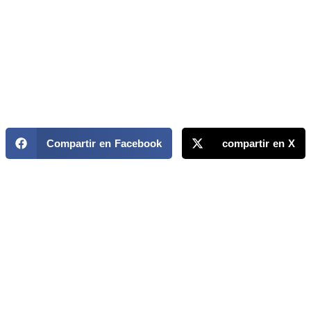
Compartir en Facebook
compartir en X
MAPP / OEA
Acerca de MAPP / OEA
Equipo de trabajo
OEA
Fondo Canasta
Ofertas laborales