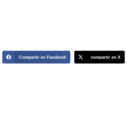
Compartir en Facebook
compartir en X
MAPP / OEA
Acerca de MAPP / OEA
Equipo de trabajo
OEA
Fondo Canasta
Ofertas laborales
Temas