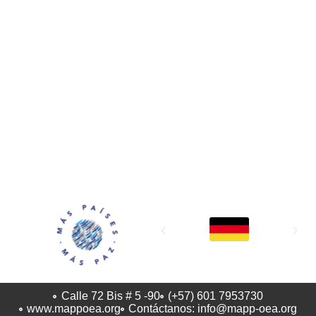
MAPP / OEA
Acerca de MAPP / OEA
Equipo de trabajo
OEA
Fondo Canasta
Ofertas laborales
Temas
Territorios
Informes y publicaciones
Centro de prensa
Oficinas regionales
FONDO CANASTA
Calle 72 Bis # 5 -90
(+57) 601 7953730
www.mappoea.org
Contáctanos: info@mapp-oea.org