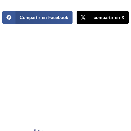
Compartir en Facebook
compartir en X
MAPP / OEA
Acerca de MAPP / OEA
Equipo de trabajo
OEA
Fondo Canasta
Ofertas laborales
Temas
Territorios
Informes y publicaciones
Centro de prensa
Oficinas regionales
FONDO CANASTA