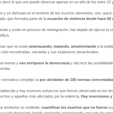
decir lo que uno puede observar apenas en un año de los entre 10 y
y se disfrutan en el territorio de los muchos elementos, uno, quizá
mado, que formaba parte de la
ecuación de violencia desde hace 50
rado y están en proceso de reintegración, han dejado de ejercer la v
lítica.
rmas que no están
amenazando, matando, amedrentando
a la pobl
n sido encontradas, vaciadas y sus explosivos desactivados.
egal menos y
eso enriquece la democracia
y decrece las posibilidad
lombia.
e normativo complejo va
por alrededor de 100 normas concretada
 establecido y hay enormes esfuerzos que hemos observado en los terr
rechos y aquellos más afectados por la violencia.
Hay inversiones y
 territorios es evidente,
cuantificar los muertos que no fueron
sue
aya sido despojado, herido, reclutado, extorsionado, uno solo de es