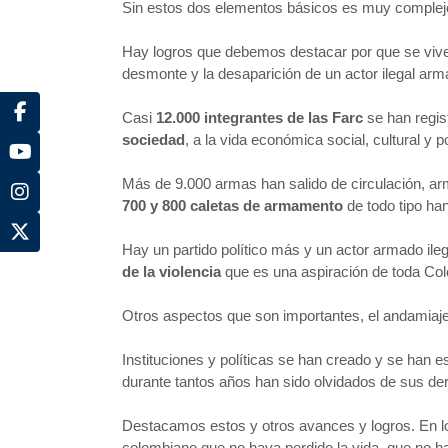
Sin estos dos elementos básicos es muy complejo 
Hay logros que debemos destacar por que se viven 
desmonte y la desaparición de un actor ilegal ar
Casi
12.000 integrantes de las Farc
se han regist
sociedad
, a la vida económica social, cultural y po
Más de 9.000 armas han salido de circulación, a
700 y 800 caletas de armamento
de todo tipo ha
Hay un partido político más y un actor armado il
de la violencia
que es una aspiración de toda Co
Otros aspectos que son importantes, el andamiaj
Instituciones y políticas se han creado y se han
durante tantos años han sido olvidados de sus de
Destacamos estos y otros avances y logros. En los
colombiano que no haya perdido la vida, que no h