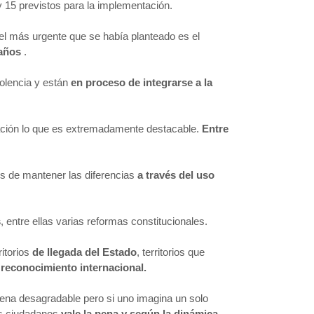
 15 previstos para la implementación.
 el más urgente que se había planteado es el
 años
.
iolencia y están
en proceso de integrarse a la
ación lo que es extremadamente destacable.
Entre
es de mantener las diferencias
a través del uso
s
, entre ellas varias reformas constitucionales.
itorios
de llegada del Estado
, territorios que
 reconocimiento internacional.
na desagradable pero si uno imagina un solo
tos ciudadanos
vale la pena y según la dinámica