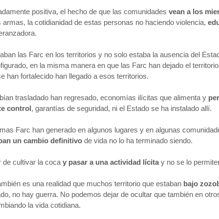
madamente positiva, el hecho de que las comunidades
vean a los mi
as armas, la cotidianidad de estas personas no haciendo violencia,
edu
peranzadora.
ban las Farc en los territorios y no solo estaba la ausencia del Esta
nfigurado, en la misma manera en que las Farc han dejado el territor
 han fortalecido han llegado a esos territorios.
ían trasladado han regresado, economías ilícitas que alimenta y
pe
te control
, garantías de seguridad, ni el Estado se ha instalado allí.
ismas Farc han generado en algunos lugares y en algunas comunidade
ban un cambio definitivo
de vida no lo ha terminado siendo.
 de cultivar la coca
y pasar a una actividad lícita
y no se lo permiten
también es una realidad que muchos territorio que estaban
bajo zozob
ado, no hay guerra. No podemos dejar de ocultar que también en otros
mbiando la vida cotidiana.