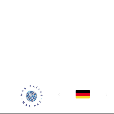
MAPP / OEA
Acerca de MAPP / OEA
Equipo de trabajo
OEA
Fondo Canasta
Ofertas laborales
Temas
Territorios
Informes y publicaciones
Centro de prensa
Oficinas regionales
FONDO CANASTA