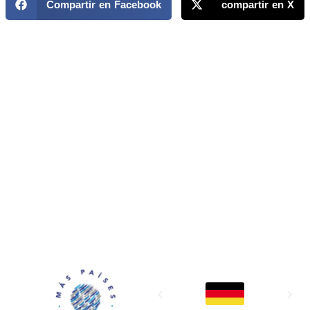
Compartir en Facebook
compartir en X
MAPP / OEA
Acerca de MAPP / OEA
Equipo de trabajo
OEA
Fondo Canasta
Ofertas laborales
Temas
Territorios
Informes y publicaciones
Centro de prensa
Oficinas regionales
FONDO CANASTA