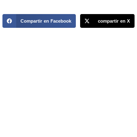
Compartir en Facebook
compartir en X
MAPP / OEA
Acerca de MAPP / OEA
Equipo de trabajo
OEA
Fondo Canasta
Ofertas laborales
Temas
Territorios
Informes y publicaciones
Centro de prensa
Oficinas regionales
FONDO CANASTA