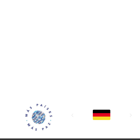
MAPP / OEA
Acerca de MAPP / OEA
Equipo de trabajo
OEA
Fondo Canasta
Ofertas laborales
Temas
Territorios
Informes y publicaciones
Centro de prensa
Oficinas regionales
FONDO CANASTA