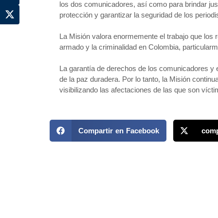
los dos comunicadores, así como para brindar just
protección y garantizar la seguridad de los period
La Misión valora enormemente el trabajo que los re
armado y la criminalidad en Colombia, particularmen
La garantía de derechos de los comunicadores y e
de la paz duradera. Por lo tanto, la Misión contin
visibilizando las afectaciones de las que son víct
Compartir en Facebook
comp
MAPP / OEA
Acerca de MAPP / OEA
Temas
Equipo de trabajo
Territori