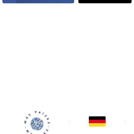
MAPP / OEA
Acerca de MAPP / OEA
Equipo de trabajo
OEA
Fondo Canasta
Ofertas laborales
Temas
Territorios
Informes y publicaciones
Centro de prensa
Oficinas regionales
FONDO CANASTA