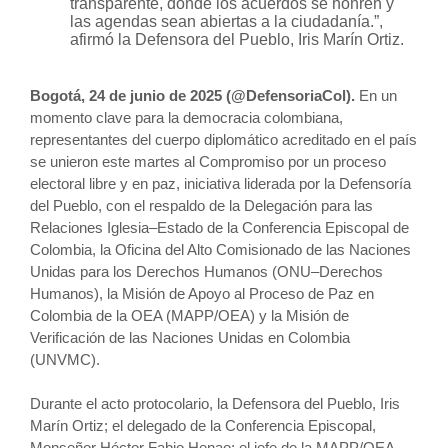
transparente, donde los acuerdos se honren y
las agendas sean abiertas a la ciudadanía.”,
afirmó la Defensora del Pueblo, Iris Marín Ortiz.
Bogotá, 24 de junio de 2025 (@D
efensoriaCol).
En un
momento clave para la democracia colombiana,
representantes del cuerpo diplomático acreditado en el país
se unieron este martes al Compromiso por un proceso
electoral libre y en paz, iniciativa liderada por la Defensoría
del Pueblo, con el respaldo de la Delegación para las
Relaciones Iglesia–Estado de la Conferencia Episcopal de
Colombia, la Oficina del Alto Comisionado de las Naciones
Unidas para los Derechos Humanos (ONU–Derechos
Humanos), la Misión de Apoyo al Proceso de Paz en
Colombia de la OEA (MAPP/OEA) y la Misión de
Verificación de las Naciones Unidas en Colombia
(UNVMC).
Durante el acto protocolario, la Defensora del Pueblo, Iris
Marín Ortiz; el delegado de la Conferencia Episcopal,
Monseñor Héctor Fabio Henao; el jefe de la MAPP/OEA,