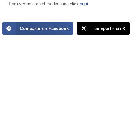
Para ver nota en el medio haga click
aqui
Compartir en Facebook
compartir en X
MAPP / OEA
Acerca de MAPP / OEA
Equipo de trabajo
OEA
Fondo Canasta
Ofertas laborales
Temas
Territorios
Informes y publicaciones
Centro de prensa
Oficinas regionales