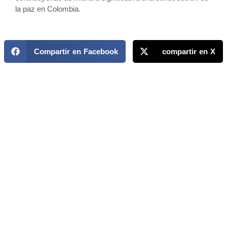
la paz en Colombia.
Compartir en Facebook
compartir en X
MAPP / OEA
Acerca de MAPP / OEA
Equipo de trabajo
OEA
Fondo Canasta
Ofertas laborales
Temas
Territorios
Informes y publicaciones
Centro de prensa
Oficinas regionales