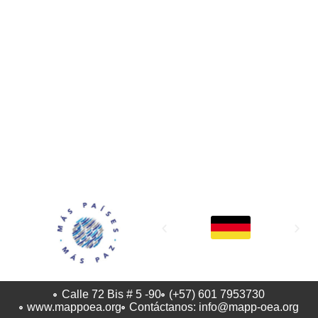
MAPP / OEA
Acerca de MAPP / OEA
Equipo de trabajo
OEA
Fondo Canasta
Ofertas laborales
Temas
Territorios
Informes y publicaciones
Centro de prensa
Oficinas regionales
FONDO CANASTA
Calle 72 Bis # 5 -90
(+57) 601 7953730
www.mappoea.org
Contáctanos: info@mapp-oea.org