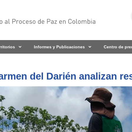
rritorios
Informes y Publicaciones
Centro de pr
armen del Darién analizan res