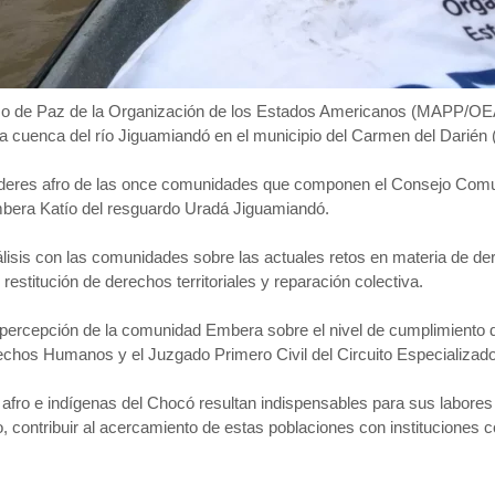
eso de Paz de la Organización de los Estados Americanos (MAPP/OEA)
la cuenca del río Jiguamiandó en el municipio del Carmen del Darién
 líderes afro de las once comunidades que componen el Consejo Comu
Embera Katío del resguardo Uradá Jiguamiandó.
álisis con las comunidades sobre las actuales retos en materia de d
 restitución de derechos territoriales y reparación colectiva.
percepción de la comunidad Embera sobre el nivel de cumplimiento d
echos Humanos y el Juzgado Primero Civil del Circuito Especializado
fro e indígenas del Chocó resultan indispensables para sus labores
o, contribuir al acercamiento de estas poblaciones con instituciones 