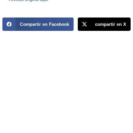
Compartir en Facebook
compartir en X
MAPP / OEA
Acerca de MAPP / OEA
Equipo de trabajo
OEA
Fondo Canasta
Ofertas laborales
Temas
Territorios
Informes y publicaciones
Centro de prensa
Oficinas regionales
FONDO CANASTA