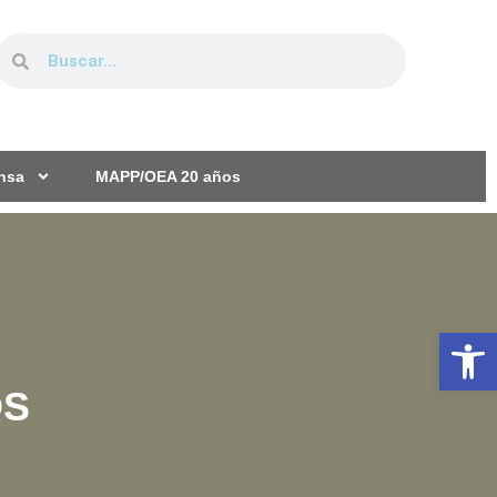
ensa
MAPP/OEA 20 años
Ab
OS