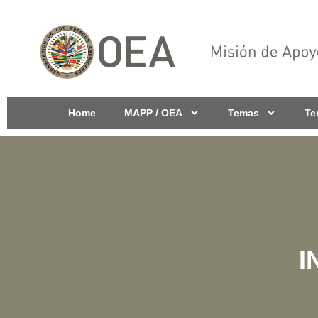
Home
MAPP / OEA
Temas
Te
I