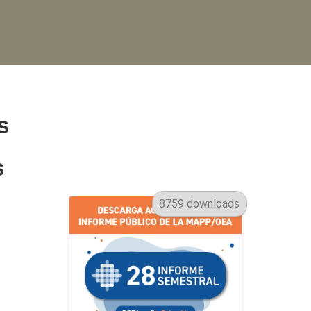
s
s
8759 downloads