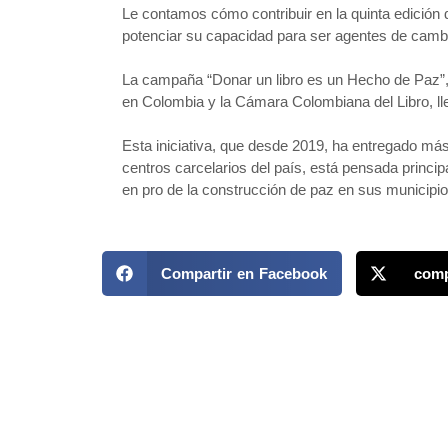
Le contamos cómo contribuir en la quinta edición d
potenciar su capacidad para ser agentes de cam
La campaña “Donar un libro es un Hecho de Paz”,
en Colombia y la Cámara Colombiana del Libro, lle
Esta iniciativa, que desde 2019, ha entregado más d
centros carcelarios del país, está pensada princip
en pro de la construcción de paz en sus municip
Compartir en Facebook
comp
MAPP / OEA
Acerca de MAPP / OEA
Temas
Equipo de trabajo