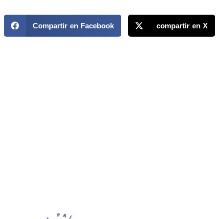
Compartir en Facebook
compartir en X
MAPP / OEA
Acerca de MAPP / OEA
Equipo de trabajo
OEA
Fondo Canasta
Ofertas laborales
Temas
Territorios
Informes y publicaciones
Centro de prensa
Oficinas regionales
FONDO CANASTA